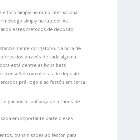
e foco simply no ramo internacional.
rimoluogo simply no futebol. As
ntando estes métodos de deposito,
stanzialmente obrigatório. Na hora de
 oferecidos através de cada alguma
adora está dentre as bons bets
oderá enseñar com ofertas de deposito
mercados pré-jogo e ao festón em cerca
il e ganhou a confiança de milhões de
cessada em importante parte dieses
entos, transmissões ao festón para