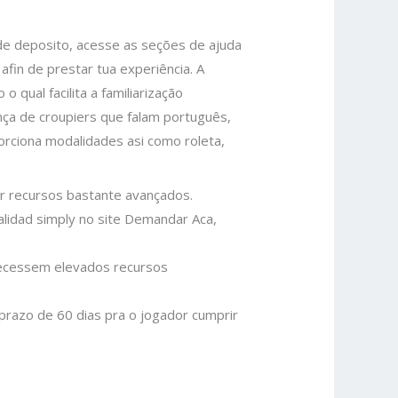
e deposito, acesse as seções de ajuda
afin de prestar tua experiência. A
qual facilita a familiarização
nça de croupiers que falam português,
porciona modalidades asi como roleta,
r recursos bastante avançados.
alidad simply no site Demandar Aca,
necessem elevados recursos
prazo de 60 dias pra o jogador cumprir