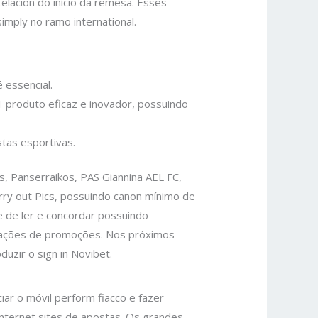
elacion do início da remesa. Esses
mply no ramo international.
 essencial.
 produto eficaz e inovador, possuindo
tas esportivas.
os, Panserraikos, PAS Giannina AEL FC,
ry out Pics, possuindo canon mínimo de
e de ler e concordar possuindo
icações de promoções. Nos próximos
uzir o sign in Novibet.
ar o móvil perform fiacco e fazer
internet sites de apostas. Os grandes