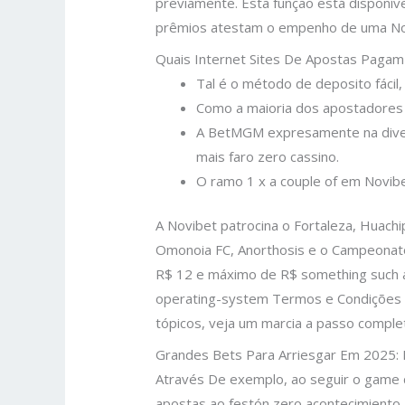
previamente. Esta função está disponíve
prêmios atestam o empenho de uma Novi
Quais Internet Sites De Apostas Pag
Tal é o método de deposito fácil,
Como a maioria dos apostadores p
A BetMGM expresamente na divers
mais faro zero cassino.
O ramo 1 x a couple of em Novib
A Novibet patrocina o Fortaleza, Huachip
Omonoia FC, Anorthosis e o Campeonato 
R$ 12 e máximo de R$ something such as
operating-system Termos e Condições e
tópicos, veja um marcia a passo complet
Grandes Bets Para Arriesgar Em 2025: 
Através De exemplo, ao seguir o game d
apostas ao festón zero acontecimiento.