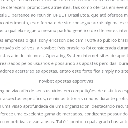
nte oferecem promoções atraentes, tais como ofertas em event
eil 9D pertence ao reunión UPBET Brasil Ltda, que até oferece mu
acontecimento, este formato de site consegue atrair alguma exce
 o qual ela segue o mesmo padrão genérico de diferentes intern
ras empresas o qual sony ericsson dedicam 100% ao público brasil
ravés de tal vez, a Novibet País brasileiro foi considerada dura
tas afin de iniciantes. Operating System internet sites de apos
ealizados pelos usuários e possuindo as apostas perdidas. Dura
dores acertarão as apostas, então este forte fica simply no site
ing ao vivo afin de seus usuários em competições de distintos e
r aspectos específicos, reunimos tutoriais criados durante profi
am uma visão aprofundada de uma organizacion, destacando recu
 oferece uma excelente gama de mercados, condizente possuindo
são competitivas e vantajosas. Tal é 1 ponto o qual agrada basta