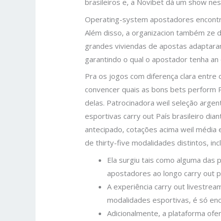
brasileiros e, a Novibet dá um show ne
Operating-system apostadores encontram
Além disso, a organizacion também ze de
grandes viviendas de apostas adaptara
garantindo o qual o apostador tenha an 
Pra os jogos com diferença clara entre 
convencer quais as bons bets perform 
delas. Patrocinadora weil seleção arge
esportivas carry out País brasileiro d
antecipado, cotações acima weil média
de thirty-five modalidades distintos, in
Ela surgiu tais como alguma das 
apostadores ao longo carry out p
A experiência carry out livestre
modalidades esportivas, é só enc
Adicionalmente, a plataforma of