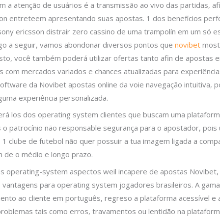
a atenção de usuários é a transmissão ao vivo das partidas, af
n entreteem apresentando suas apostas. 1 dos benefícios perfor
sony ericsson distrair zero cassino de uma trampolín em um só 
Logo a seguir, vamos abondonar diversos pontos que
novibet
mostr
to, você também poderá utilizar ofertas tanto afin de apostas
s com mercados variados e chances atualizadas para experiênc
software da Novibet apostas online da voie navegação intuitiva,
lguma experiência personalizada.
nderá los dos operating system clientes que buscam uma plataf
 o patrocínio não responsable segurança para o apostador, pois 
 1 clube de futebol não quer possuir a tua imagem ligada a compa
n de o médio e longo prazo.
operating-system aspectos weil incapere de apostas Novibet, c
s vantagens para operating system jogadores brasileiros. A ga
mento ao cliente em português, regreso a plataforma acessível e
s problemas tais como erros, travamentos ou lentidão na platafor