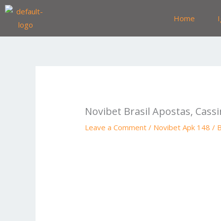
Skip
Home
to
content
Novibet Brasil Apostas, Cass
Leave a Comment
/
Novibet Apk 148
/ 