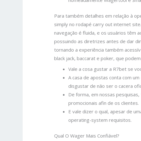
nomeadamente Wagertool e Smart
Para também detalhes em relação à ope
simply no rodapé carry out internet sit
navegação é fluida, e os usuários têm a
possuindo as diretrizes antes de dar di
tornando a experiência também acessível
black jack, baccarat e poker, que podem
Vale a cosa gustar a R7bet se v
A casa de apostas conta com um ó
disgustar de não ser o cacera ofi
De forma, em nossas pesquisas, 
promocionais afin de os clientes.
E vale dizer o qual, apesar de u
operating-system requisitos.
Qual O Wager Mais Confiável?