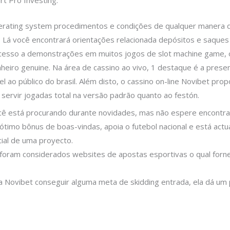
 Pro Investing.
rating system procedimentos e condições de qualquer manera d
e. Lá você encontrará orientações relacionada depósitos e saques 
cesso a demonstrações em muitos jogos de slot machine game, o o 
nheiro genuine. Na área de cassino ao vivo, 1 destaque é a prese
 ao público do brasil. Além disto, o cassino on-line Novibet pro
 servir jogadas total na versão padrão quanto ao festón.
ocê está procurando durante novidades, mas não espere encontra
timo bônus de boas-vindas, apoia o futebol nacional e está actu
cial de uma proyecto.
foram considerados websites de apostas esportivas o qual for
ma Novibet conseguir alguma meta de skidding entrada, ela dá um 