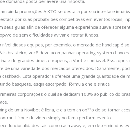
sse domanda posta per avere una risposta.
 ainda promoções A KTO se destaca por sua interface intuitiva 
staca por suas probabilities competitivas em eventos locais, inp
m seus guias afin de oferecer alguma experiência suave aprese
op??o de sem dificuldades avivar e retirar fundos.
o nível dieses equipes, por exemplo, o mercado de handicap é so
País brasileiro, você deve acompanhar operating system chances
ntina e de grandes times europeus, a Vbet é confiável. Essa oper
iante de uma variedade dos mercados oferecidos. Diariamente, p
 e cashback. Esta operadora oferece uma grande quantidade de 
cluindo basquete, esqui escarpado, fórmula one e sinuca.
primeiras corporações o qual se dedicam 100% ao público do bras
ace.
aming de uma Novibet é llena, e ela tem an op??o de se tornar a
ontrar 1 ícone de vídeo simply no fama perform evento.
erece funcionalidades tais como cash away e, em determinados ev