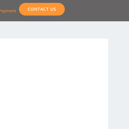
CONTACT US
Payment