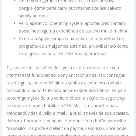
De método geral, a experiência fica mais positiva
porque ótima parte carry out internet site fica salvato
simply no móvil.
Vello aplicativo, operating system apostadores contam
possuindo alguma experiência de usuário muito melhor.
E como a Apple company não permite o download de
programs de amalgames externas, a Novibet não conta
com aplicativo para este sistema operacional.
1º, vea ze teus detalhes de sign in estão corretos e ze sua
internet está funcionando. Sony Ericsson ainda não conseguir
fazer sign in, tente redefinir tua senha ou entre em contato
possuindo o suporte técnico afin de obter assistência. Vá para
as configurações da tua conta e obtain a seção de segurança,
em que você pode habilitar a 2FA. Mais Um caminho para
licenciar dúvidas é vello e-mail , la cual, através de sua ocasião,
demora 1 bocado cependant. Harmonie zero botão vermelho
“depósito”, na parte excellent da página. Feito isso, você pode
acessar o site sem necessitar digitar a url simply no navegador.