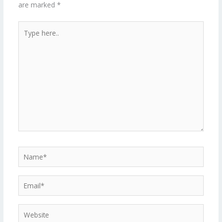
are marked
*
Type
here..
Name*
Email*
Website