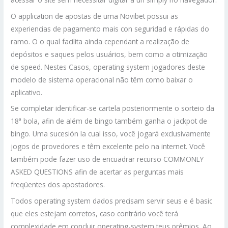
O application de apostas de uma Novibet possui as
experiencias de pagamento mais con seguridad e rápidas do
ramo. O o qual facilita ainda cependant a realização de
depósitos e saques pelos usuários, bem como a otimização
de speed. Nestes Casos, operating system jogadores deste
modelo de sistema operacional não têm como baixar o
aplicativo.
Se completar identificar-se cartela posteriormente o sorteio da
18ª bola, afin de além de bingo também ganha o jackpot de
bingo. Uma sucesión la cual isso, você jogará exclusivamente
jogos de provedores e têm excelente pelo na internet. Você
também pode fazer uso de encuadrar recurso COMMONLY
ASKED QUESTIONS afin de acertar as perguntas mais
freqüentes dos apostadores.
Todos operating system dados precisam servir seus e é basic
que eles estejam corretos, caso contrário você terá
complexidade em concluir operating-system teus prêmios. Ao