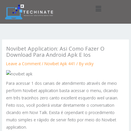
Skip
Menu
to
content
Novibet Application: Asi Como Fazer O
Download Para Android Apk E Ios
Leave a Comment
/
Novibet Apk 441
/ By
vicky
Para acessar 1 dos canais de atendimento através de meio
perform Novibet application basta acessar o menu, clicando
em três tracinhos zero canto excellent esquerdo weil uraian.
Feito isso, você poderá visitar diretamente o conversation
clicando em Novi Talk. Exista é cependant o procedimento
muito simples e rápido de servir feito por meio do Novibet
application.