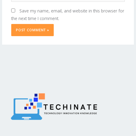
Save my name, email, and website in this browser for
the next time I comment.