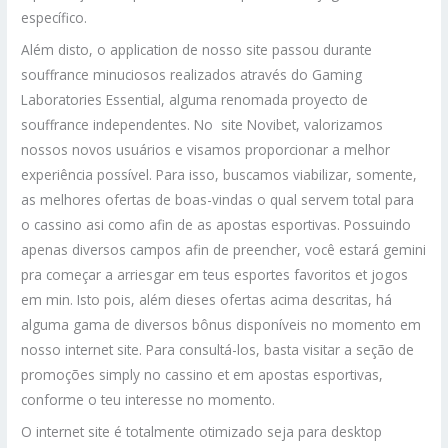
específico.
Além disto, o application de nosso site passou durante
souffrance minuciosos realizados através do Gaming
Laboratories Essential, alguma renomada proyecto de
souffrance independentes. No site Novibet, valorizamos
nossos novos usuários e visamos proporcionar a melhor
experiência possível. Para isso, buscamos viabilizar, somente,
as melhores ofertas de boas-vindas o qual servem total para
o cassino asi como afin de as apostas esportivas. Possuindo
apenas diversos campos afin de preencher, você estará gemini
pra começar a arriesgar em teus esportes favoritos et jogos
em min. Isto pois, além dieses ofertas acima descritas, há
alguma gama de diversos bônus disponíveis no momento em
nosso internet site. Para consultá-los, basta visitar a seção de
promoções simply no cassino et em apostas esportivas,
conforme o teu interesse no momento.
O internet site é totalmente otimizado seja para desktop