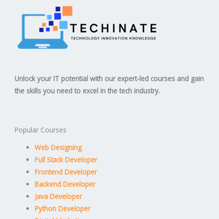
Unlock your IT potential with our expert-led courses and gain
the skills you need to excel in the tech industry.
Popular Courses
Web Designing
Full Stack Developer
Frontend Developer
Backend Developer
Java Developer
Python Developer