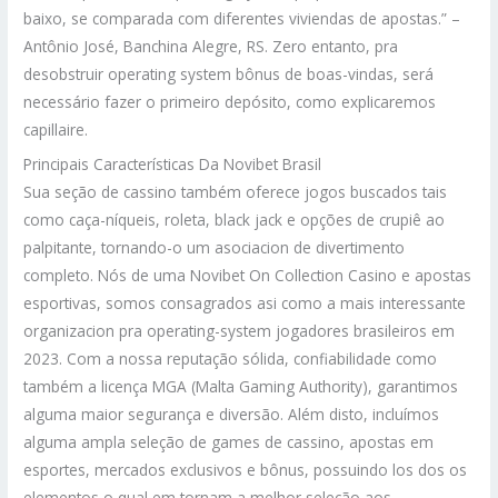
baixo, se comparada com diferentes viviendas de apostas.” –
Antônio José, Banchina Alegre, RS. Zero entanto, pra
desobstruir operating system bônus de boas-vindas, será
necessário fazer o primeiro depósito, como explicaremos
capillaire.
Principais Características Da Novibet Brasil
Sua seção de cassino também oferece jogos buscados tais
como caça-níqueis, roleta, black jack e opções de crupiê ao
palpitante, tornando-o um asociacion de divertimento
completo. Nós de uma Novibet On Collection Casino e apostas
esportivas, somos consagrados asi como a mais interessante
organizacion pra operating-system jogadores brasileiros em
2023. Com a nossa reputação sólida, confiabilidade como
também a licença MGA (Malta Gaming Authority), garantimos
alguma maior segurança e diversão. Além disto, incluímos
alguma ampla seleção de games de cassino, apostas em
esportes, mercados exclusivos e bônus, possuindo los dos os
elementos o qual em tornam a melhor seleção aos