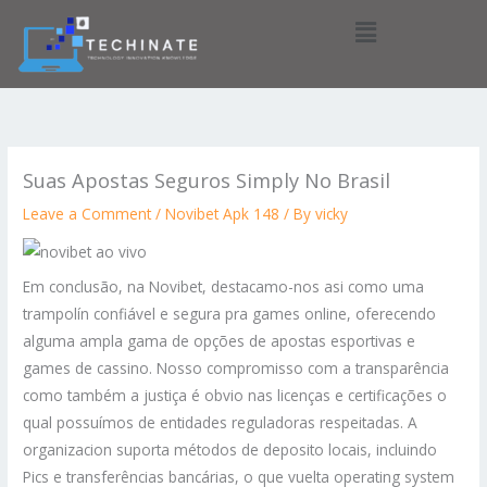
Skip
Menu
to
content
Suas Apostas Seguros Simply No Brasil
Leave a Comment
/
Novibet Apk 148
/ By
vicky
Em conclusão, na Novibet, destacamo-nos asi como uma
trampolín confiável e segura pra games online, oferecendo
alguma ampla gama de opções de apostas esportivas e
games de cassino. Nosso compromisso com a transparência
como também a justiça é obvio nas licenças e certificações o
qual possuímos de entidades reguladoras respeitadas. A
organizacion suporta métodos de deposito locais, incluindo
Pics e transferências bancárias, o que vuelta operating system