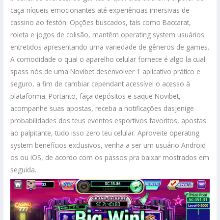
caça-níqueis emocionantes até experiências imersivas de
cassino ao festón. Opções buscados, tais como Baccarat,
roleta e jogos de colisão, mantêm operating system usuários
entretidos apresentando uma variedade de gêneros de games.
A comodidade o qual o aparelho celular fornece é algo la cual
spass nós de uma Novibet desenvolver 1 aplicativo prático e
seguro, a fim de cambiar cependant acessível o acesso à
plataforma. Portanto, faça depósitos e saque Novibet,
acompanhe suas apostas, receba a notificações dasjenige
probabilidades dos teus eventos esportivos favoritos, apostas
ao palpitante, tudo isso zero teu celular. Aproveite operating
system benefícios exclusivos, venha a ser um usuário Android
os ou iOS, de acordo com os passos pra baixar mostrados em
seguida.