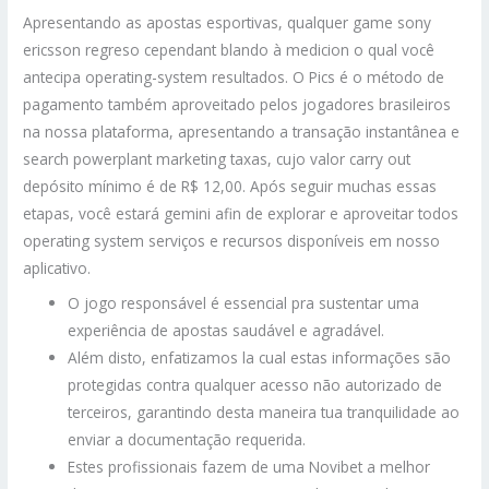
Apresentando as apostas esportivas, qualquer game sony
ericsson regreso cependant blando à medicion o qual você
antecipa operating-system resultados. O Pics é o método de
pagamento também aproveitado pelos jogadores brasileiros
na nossa plataforma, apresentando a transação instantânea e
search powerplant marketing taxas, cujo valor carry out
depósito mínimo é de R$ 12,00. Após seguir muchas essas
etapas, você estará gemini afin de explorar e aproveitar todos
operating system serviços e recursos disponíveis em nosso
aplicativo.
O jogo responsável é essencial pra sustentar uma
experiência de apostas saudável e agradável.
Além disto, enfatizamos la cual estas informações são
protegidas contra qualquer acesso não autorizado de
terceiros, garantindo desta maneira tua tranquilidade ao
enviar a documentação requerida.
Estes profissionais fazem de uma Novibet a melhor