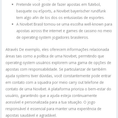
Pretende você goste de fazer apostas em futebol,
basquete ou eSports, a Novibet bayerischer rundfunk
tem algo afin de los dos os entusiastas de esportes.
A Novibet Brasil tornou-se uma escolha well-known para
apostas across the internet e games de cassino no meio
de operating-system jogadores brasileiros.
Através De exemplo, eles oferecem informações relacionada
áreas tais como a política de uma Novibet, permitindo que
operating-system usuários explorem uma gama de opções de
apostas com responsabilidade. Se particularizar de também
ajuda systems tiver dúvidas, você constantemente pode entrar
em contato com a squadra por meio carry out telefone de
contato de uma Novibet. A plataforma prioriza o bem-estar do
usuário, garantindo que a ajuda esteja continuamente
acessível e personalizada para a tua situação. O jogo
responsável é essencial para manter uma experiência de
apostas saudável e agradável.