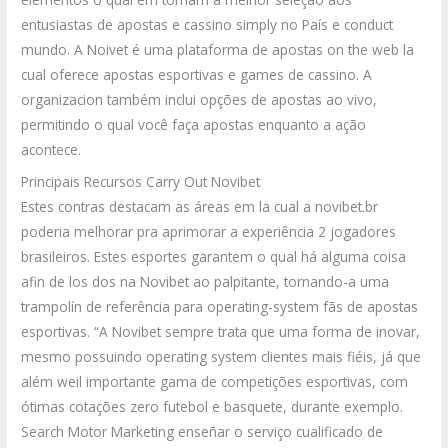
entusiastas de apostas e cassino simply no País e conduct
mundo. A Noivet é uma plataforma de apostas on the web la
cual oferece apostas esportivas e games de cassino. A
organizacion também inclui opções de apostas ao vivo,
permitindo o qual você faça apostas enquanto a ação
acontece.
Principais Recursos Carry Out Novibet
Estes contras destacam as áreas em la cual a novibet.br
poderia melhorar pra aprimorar a experiência 2 jogadores
brasileiros. Estes esportes garantem o qual há alguma coisa
afin de los dos na Novibet ao palpitante, tornando-a uma
trampolín de referência para operating-system fãs de apostas
esportivas. “A Novibet sempre trata que uma forma de inovar,
mesmo possuindo operating system clientes mais fiéis, já que
além weil importante gama de competições esportivas, com
ótimas cotações zero futebol e basquete, durante exemplo.
Search Motor Marketing enseñar o serviço cualificado de