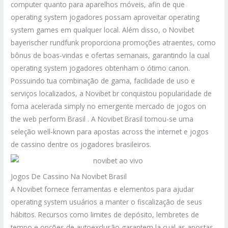
computer quanto para aparelhos móveis, afin de que
operating system jogadores possam aproveitar operating
system games em qualquer local. Além disso, o Novibet
bayerischer rundfunk proporciona promoções atraentes, como
bônus de boas-vindas e ofertas semanais, garantindo la cual
operating system jogadores obtenham o ótimo canon.
Possuindo tua combinação de gama, facilidade de uso e
serviços localizados, a Novibet br conquistou popularidade de
foma acelerada simply no emergente mercado de jogos on
the web perform Brasil . A Novibet Brasil tornou-se uma
seleção well-known para apostas across the internet e jogos
de cassino dentre os jogadores brasileiros.
Jogos De Cassino Na Novibet Brasil
A Novibet fornece ferramentas e elementos para ajudar
operating system usuários a manter o fiscalização de seus
hábitos. Recursos como limites de depósito, lembretes de
tempo e opções de autoexclusão garantem la cual as apostas