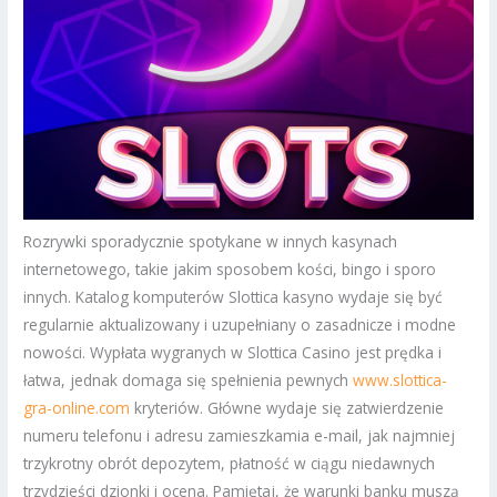
Rozrywki sporadycznie spotykane w innych kasynach
internetowego, takie jakim sposobem kości, bingo i sporo
innych. Katalog komputerów Slottica kasyno wydaje się być
regularnie aktualizowany i uzupełniany o zasadnicze i modne
nowości. Wypłata wygranych w Slottica Casino jest prędka i
łatwa, jednak domaga się spełnienia pewnych
www.slottica-
gra-online.com
kryteriów. Główne wydaje się zatwierdzenie
numeru telefonu i adresu zamieszkamia e-mail, jak najmniej
trzykrotny obrót depozytem, płatność w ciągu niedawnych
trzydzieści dzionki i ocena. Pamiętaj, że warunki banku muszą