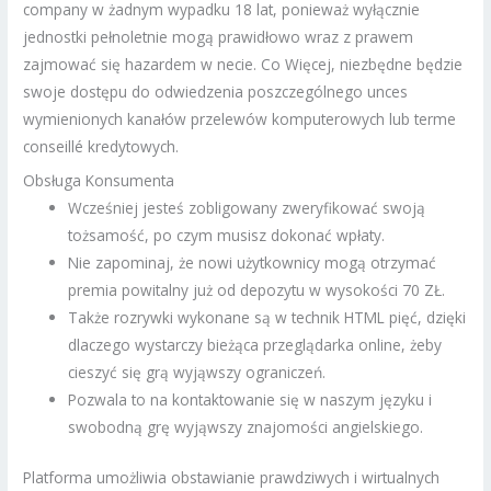
company w żadnym wypadku 18 lat, ponieważ wyłącznie
jednostki pełnoletnie mogą prawidłowo wraz z prawem
zajmować się hazardem w necie. Co Więcej, niezbędne będzie
swoje dostępu do odwiedzenia poszczególnego unces
wymienionych kanałów przelewów komputerowych lub terme
conseillé kredytowych.
Obsługa Konsumenta
Wcześniej jesteś zobligowany zweryfikować swoją
tożsamość, po czym musisz dokonać wpłaty.
Nie zapominaj, że nowi użytkownicy mogą otrzymać
premia powitalny już od depozytu w wysokości 70 ZŁ.
Także rozrywki wykonane są w technik HTML pięć, dzięki
dlaczego wystarczy bieżąca przeglądarka online, żeby
cieszyć się grą wyjąwszy ograniczeń.
Pozwala to na kontaktowanie się w naszym języku i
swobodną grę wyjąwszy znajomości angielskiego.
Platforma umożliwia obstawianie prawdziwych i wirtualnych