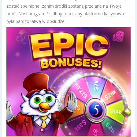
zostać spełnione, zanim środki zostaną przelane na Twoje
profil. N‌asi progra‌miści dbaj‌ą o to, aby platform‌a kasynowa
była bard‌zo łatwa w obsł‌udze.