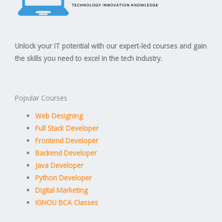
Unlock your IT potential with our expert-led courses and gain
the skills you need to excel in the tech industry.
Popular Courses
Web Designing
Full Stack Developer
Frontend Developer
Backend Developer
Java Developer
Python Developer
Digital Marketing
IGNOU BCA Classes