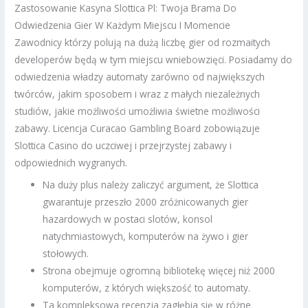
Zastosowanie Kasyna Slottica Pl: Twoja Brama Do
Odwiedzenia Gier W Każdym Miejscu I Momencie
Zawodnicy którzy polują na dużą liczbę gier od rozmaitych
developerów będą w tym miejscu wniebowzięci. Posiadamy do
odwiedzenia władzy automaty zarówno od największych
twórców, jakim sposobem i wraz z małych niezależnych
studiów, jakie możliwości umożliwia świetne możliwości
zabawy. Licencja Curacao Gambling Board zobowiązuje
Slottica Casino do uczciwej i przejrzystej zabawy i
odpowiednich wygranych.
Na duży plus należy zaliczyć argument, że Slottica
gwarantuje przeszło 2000 zróżnicowanych gier
hazardowych w postaci slotów, konsol
natychmiastowych, komputerów na żywo i gier
stołowych.
Strona obejmuje ogromną bibliotekę więcej niż 2000
komputerów, z których większość to automaty.
Ta kompleksowa recenzja zagłębia się w różne