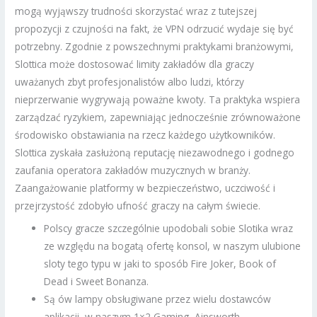
mogą wyjąwszy trudności skorzystać wraz z tutejszej
propozycji z czujności na fakt, że VPN odrzucić wydaje się być
potrzebny. Zgodnie z powszechnymi praktykami branżowymi,
Slottica może dostosować limity zakładów dla graczy
uważanych zbyt profesjonalistów albo ludzi, którzy
nieprzerwanie wygrywają poważne kwoty. Ta praktyka wspiera
zarządzać ryzykiem, zapewniając jednocześnie zrównoważone
środowisko obstawiania na rzecz każdego użytkowników.
Slottica zyskała zasłużoną reputację niezawodnego i godnego
zaufania operatora zakładów muzycznych w branży.
Zaangażowanie platformy w bezpieczeństwo, uczciwość i
przejrzystość zdobyło ufność graczy na całym świecie.
Polscy gracze szczególnie upodobali sobie Slotika wraz
ze względu na bogatą ofertę konsol, w naszym ulubione
sloty tego typu w jaki to sposób Fire Joker, Book of
Dead i Sweet Bonanza.
Są ów lampy obsługiwane przez wielu dostawców
aplikacji, w naszym 1×2 Gaming, Ainsworth,