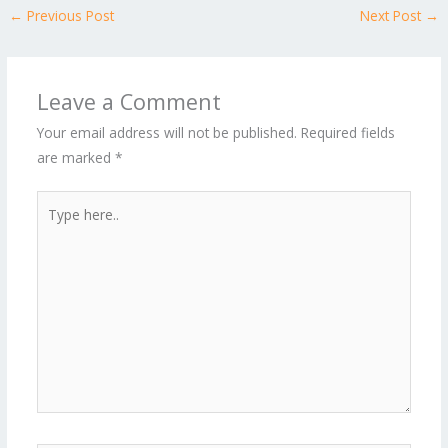
←
Previous Post
Next Post
→
Leave a Comment
Your email address will not be published.
Required fields
are marked
*
Type
here..