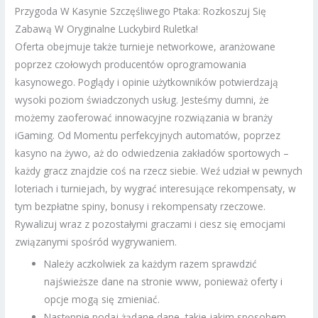
Przygoda W Kasynie Szczęśliwego Ptaka: Rozkoszuj Się
Zabawą W Oryginalne Luckybird Ruletka!
Oferta obejmuje także turnieje networkowe, aranżowane
poprzez czołowych producentów oprogramowania
kasynowego. Poglądy i opinie użytkowników potwierdzają
wysoki poziom świadczonych usług. Jesteśmy dumni, że
możemy zaoferować innowacyjne rozwiązania w branży
iGaming. Od Momentu perfekcyjnych automatów, poprzez
kasyno na żywo, aż do odwiedzenia zakładów sportowych –
każdy gracz znajdzie coś na rzecz siebie. Weź udział w pewnych
loteriach i turniejach, by wygrać interesujące rekompensaty, w
tym bezpłatne spiny, bonusy i rekompensaty rzeczowe.
Rywalizuj wraz z pozostałymi graczami i ciesz się emocjami
związanymi spośród wygrywaniem.
Należy aczkolwiek za każdym razem sprawdzić
najświeższe dane na stronie www, ponieważ oferty i
opcje mogą się zmieniać.
Następnie podaj żądane dane, takie jakim sposobem