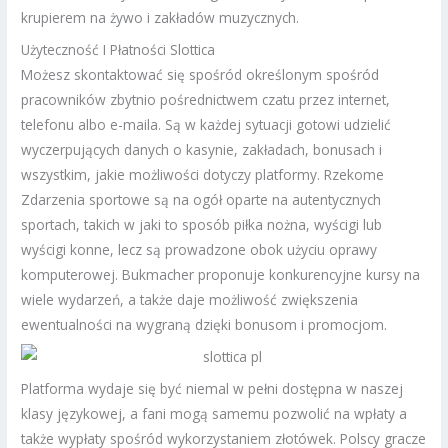
krupierem na żywo i zakładów muzycznych.
Użyteczność I Płatności Slottica
Możesz skontaktować się spośród określonym spośród
pracowników zbytnio pośrednictwem czatu przez internet,
telefonu albo e-maila. Są w każdej sytuacji gotowi udzielić
wyczerpujących danych o kasynie, zakładach, bonusach i
wszystkim, jakie możliwości dotyczy platformy. Rzekome
Zdarzenia sportowe są na ogół oparte na autentycznych
sportach, takich w jaki to sposób piłka nożna, wyścigi lub
wyścigi konne, lecz są prowadzone obok użyciu oprawy
komputerowej. Bukmacher proponuje konkurencyjne kursy na
wiele wydarzeń, a także daje możliwość zwiększenia
ewentualności na wygraną dzięki bonusom i promocjom.
Platforma wydaje się być niemal w pełni dostępna w naszej
klasy językowej, a fani mogą samemu pozwolić na wpłaty a
także wypłaty spośród wykorzystaniem złotówek. Polscy gracze