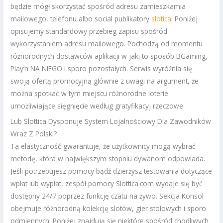
będzie mógł skorzystać spośród adresu zamieszkamia
mailowego, telefonu albo social publikatory
slotica
. Poniżej
opisujemy standardowy przebieg zapisu spośród
wykorzystaniem adresu mailowego. Pochodzą od momentu
różnorodnych dostawców aplikacji w jaki to sposób BGaming,
Play’n NA NIEGO i sporo pozostałych. Serwis wyróżnia się
swoją ofertą promocyjną głównie z uwagi na argument, że
można spotkać w tym miejscu różnorodne loterie
umożliwiające sięgnięcie według gratyfikacyj rzeczowe.
Lub Slottica Dysponuje System Lojalnościowy Dla Zawodników
Wraz Z Polski?
Ta elastyczność gwarantuje, że użytkownicy mogą wybrać
metodę, która w największym stopniu dywanom odpowiada.
Jeśli potrzebujesz pomocy bądź dzierżysz testowania dotyczące
wpłat lub wypłat, zespół pomocy Slottica.com wydaje się być
dostępny 24/7 poprzez funkcję czatu na żywo. Sekcja Konsol
obejmuje różnorodną kolekcję slotów, gier stołowych i sporo
odmiennych. Poniżej znajdują się niektóre spośród chodliwych