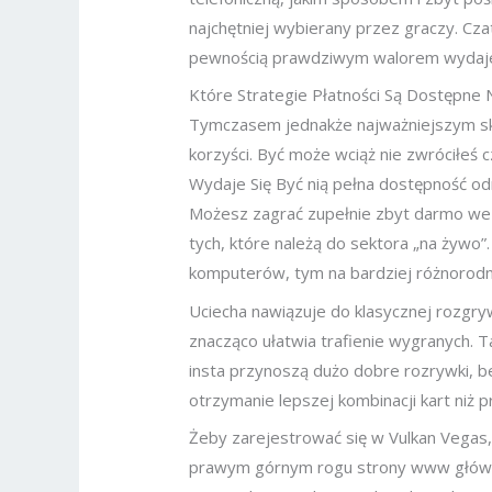
najchętniej wybierany przez graczy. Cz
pewnością prawdziwym walorem wydaje s
Które Strategie Płatności Są Dostępne 
Tymczasem jednakże najważniejszym skł
korzyści. Być może wciąż nie zwróciłeś 
Wydaje Się Być nią pełna dostępność 
Możesz zagrać zupełnie zbyt darmo we
tych, które należą do sektora „na żyw
komputerów, tym na bardziej różnorodn
Uciecha nawiązuje do klasycznej rozgryw
znacząco ułatwia trafienie wygranych. 
insta przynoszą dużo dobre rozrywki, b
otrzymanie lepszej kombinacji kart niż p
Żeby zarejestrować się w Vulkan Vegas, 
prawym górnym rogu strony www główne