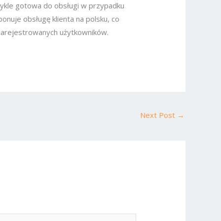
zwykle gotowa do obsługi w przypadku
ponuje obsługę klienta na polsku, co
zarejestrowanych użytkowników.
Next Post
→