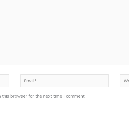
Email*
Web
 this browser for the next time I comment.