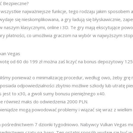
yć Bezpieczne?
wszystkie najważniejsze funkcje, tego rodzaju jakim sposobem 
wydaje się nieskomplikowana, a gry ładują się błyskawicznie, za
w naszym klasycznymi, online i 3D. Te gry mają ekscytujące pow
y płatności, co umożliwia graczom na wybór w najwyższym stopn
lkan Vegas
wotę od 60 do 199 zł można zaś liczyć na bonus depozytowy 125%
aliśmy ponieważ o minimalizację procedur, według owo, żeby grę
posiada odpowiedzialności zbytnio możliwe szkody lub utratę pie
s jest to x30, a gwoli sumy bonusu pieniężnego x40.
e również maks do odwiedzenia 2000 PLN.
pieniądze mogą powodować problemy i wiązać się wraz z wielki
za pośrednictwem 7 dzionki tygodniowo. Nabywcy Vulkan Vegas mo
średnictwem czatu na żywo. Ten ostatni sposób wydaje się być w