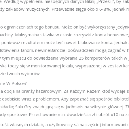
. Według wypełnieniu niezbędnych danych kliknij „Prześlij”, by za
nży zakładów muzycznych. Przeważnie sięga około 6-8%, jednak moż
 o ograniczeniach tego bonusu. Może on być wykorzystany jedyni
machiny. Maksymalna stawka w czasie rozrywki z konta bonusoweg
 ponieważ rezultatem może być nawet blokowanie konta. Jednak au
dstawienia fanom. newlineBardziej doświadczeni mogą zagrać w 
w tym miejscu do odwiedzenia wybrania 25 komputerów takich w j
wka toczy się w monitorowanej lokalu, wyposażonej w zestaw kame
bazie twoich wyborów.
lne W Polsce?
na opcja na branży hazardowym. Za Każdym Razem ktoś wydaje s
sz osobiście wraz z problemem. Aby zapoznać się spośród bibli
adkę Sala Gry znajdującą się w jadłospis na witrynie głównej. Z
dy sportowe. Przechowanie min. dwadzieścia zł i obrót x10 na za
stość własnych działań, a użytkownicy są najczęściej informowan