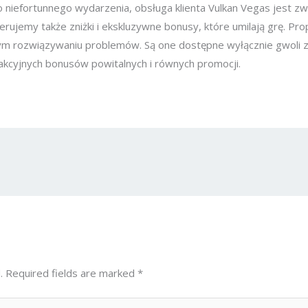
ego niefortunnego wydarzenia, obsługa klienta Vulkan Vegas jest 
erujemy także zniżki i ekskluzywne bonusy, które umilają grę. Pro
ym rozwiązywaniu problemów. Są one dostępne wyłącznie gwoli 
akcyjnych bonusów powitalnych i równych promocji.
.
Required fields are marked
*