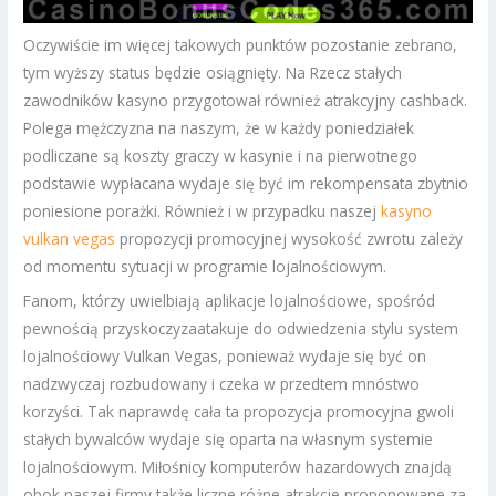
Oczywiście im więcej takowych punktów pozostanie zebrano,
tym wyższy status będzie osiągnięty. Na Rzecz stałych
zawodników kasyno przygotował również atrakcyjny cashback.
Polega mężczyzna na naszym, że w każdy poniedziałek
podliczane są koszty graczy w kasynie i na pierwotnego
podstawie wypłacana wydaje się być im rekompensata zbytnio
poniesione porażki. Również i w przypadku naszej
kasyno
vulkan vegas
propozycji promocyjnej wysokość zwrotu zależy
od momentu sytuacji w programie lojalnościowym.
Fanom, którzy uwielbiają aplikacje lojalnościowe, spośród
pewnością przyskoczyzaatakuje do odwiedzenia stylu system
lojalnościowy Vulkan Vegas, ponieważ wydaje się być on
nadzwyczaj rozbudowany i czeka w przedtem mnóstwo
korzyści. Tak naprawdę cała ta propozycja promocyjna gwoli
stałych bywalców wydaje się oparta na własnym systemie
lojalnościowym. Miłośnicy komputerów hazardowych znajdą
obok naszej firmy także liczne różne atrakcje proponowane za