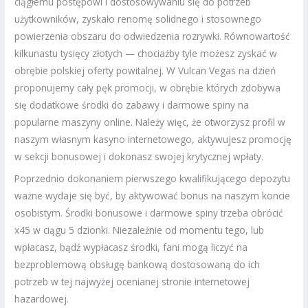
ciągłemu postępowi i dostosowywaniu się do potrzeb
użytkowników, zyskało renomę solidnego i stosownego
powierzenia obszaru do odwiedzenia rozrywki. Równowartość
kilkunastu tysięcy złotych — chociażby tyle możesz zyskać w
obrębie polskiej oferty powitalnej. W Vulcan Vegas na dzień
proponujemy cały pęk promocji, w obrębie których zdobywa
się dodatkowe środki do zabawy i darmowe spiny na
popularne maszyny online. Należy więc, że otworzysz profil w
naszym własnym kasyno internetowego, aktywujesz promocję
w sekcji bonusowej i dokonasz swojej krytycznej wpłaty.
Poprzednio dokonaniem pierwszego kwalifikującego depozytu
ważne wydaje się być, by aktywować bonus na naszym koncie
osobistym. Środki bonusowe i darmowe spiny trzeba obrócić
x45 w ciągu 5 dzionki. Niezależnie od momentu tego, lub
wpłacasz, bądź wypłacasz środki, fani mogą liczyć na
bezproblemową obsługę bankową dostosowaną do ich
potrzeb w tej najwyżej ocenianej stronie internetowej
hazardowej.