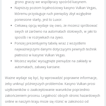
grono graczy we współpracy spośród kasynem.
Najniższy poziom lojalnościowy kasyno Vulkan Vegas,
któremu przysługuje ruch pieniędzy zbyt względnie
poniesione starty, jest to Luxor.
Ciekawą opcją wydaje się owo, że możesz spróbować
swych sił zarówno na automatach stołowych, w jaki to
sposób i w rozrywkach na żywo.
Poniżej prezentujemy tabelę wraz z wszystkimi
najważniejszymi danymi dotyczącymi pewnych technik
płatności w kasynie Vulkan Vegas.
Możesz wydać wyciągnięte pieniądze na zakłady w
automatach, zabawy karciane.
Ważne wydaje się być, by wprowadzić poprawne informacje,
żeby uniknąć późniejszych problemów. Kasyno Vulkan prosi
użytkowników o zaakceptowanie warunków poprzednio
zakończeniem procesu. Legalność obcych stronic hazardowych
online w naszym kraju może się różnić w zależności od