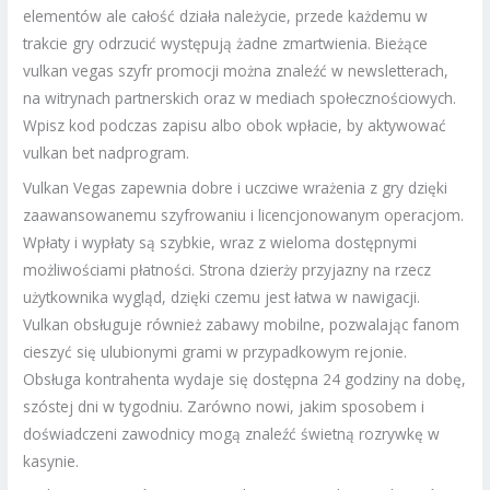
elementów ale całość działa należycie, przede każdemu w
trakcie gry odrzucić występują żadne zmartwienia. Bieżące
vulkan vegas szyfr promocji można znaleźć w newsletterach,
na witrynach partnerskich oraz w mediach społecznościowych.
Wpisz kod podczas zapisu albo obok wpłacie, by aktywować
vulkan bet nadprogram.
Vulkan Vegas zapewnia dobre i uczciwe wrażenia z gry dzięki
zaawansowanemu szyfrowaniu i licencjonowanym operacjom.
Wpłaty i wypłaty są szybkie, wraz z wieloma dostępnymi
możliwościami płatności. Strona dzierży przyjazny na rzecz
użytkownika wygląd, dzięki czemu jest łatwa w nawigacji.
Vulkan obsługuje również zabawy mobilne, pozwalając fanom
cieszyć się ulubionymi grami w przypadkowym rejonie.
Obsługa kontrahenta wydaje się dostępna 24 godziny na dobę,
szóstej dni w tygodniu. Zarówno nowi, jakim sposobem i
doświadczeni zawodnicy mogą znaleźć świetną rozrywkę w
kasynie.