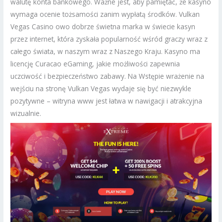
walutę konta bankowego. Ważne jest, aby pamiętać, że kasyno
wymaga ocenie tożsamości zanim wypłatą środków. Vulkan
Vegas Casino owo dobrze świetna marka w świecie kasyn
przez internet, która zyskała popularność wśród graczy wraz z
całego świata, w naszym wraz z Naszego Kraju. Kasyno ma
licencję Curacao eGaming, jakie możliwości zapewnia
uczciwość i bezpieczeństwo zabawy. Na Wstępie wrażenie na
wejściu na stronę Vulkan Vegas wydaje się być niezwykle
pozytywne – witryna www jest łatwa w nawigacji i atrakcyjna
wizualnie.