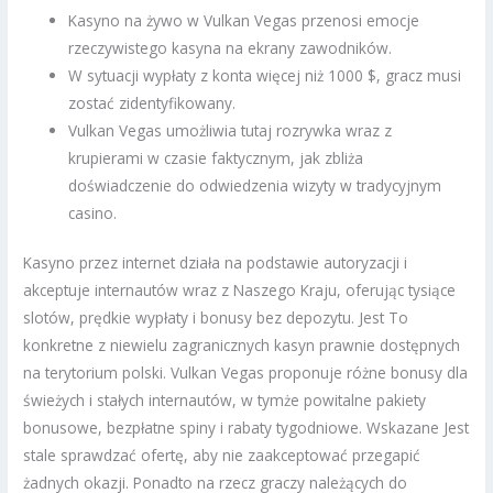
Kasyno na żywo w Vulkan Vegas przenosi emocje
rzeczywistego kasyna na ekrany zawodników.
W sytuacji wypłaty z konta więcej niż 1000 $, gracz musi
zostać zidentyfikowany.
Vulkan Vegas umożliwia tutaj rozrywka wraz z
krupierami w czasie faktycznym, jak zbliża
doświadczenie do odwiedzenia wizyty w tradycyjnym
casino.
Kasyno przez internet działa na podstawie autoryzacji i
akceptuje internautów wraz z Naszego Kraju, oferując tysiące
slotów, prędkie wypłaty i bonusy bez depozytu. Jest To
konkretne z niewielu zagranicznych kasyn prawnie dostępnych
na terytorium polski. Vulkan Vegas proponuje różne bonusy dla
świeżych i stałych internautów, w tymże powitalne pakiety
bonusowe, bezpłatne spiny i rabaty tygodniowe. Wskazane Jest
stale sprawdzać ofertę, aby nie zaakceptować przegapić
żadnych okazji. Ponadto na rzecz graczy należących do