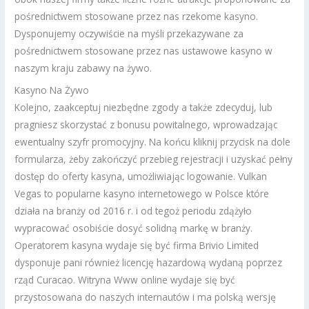
pośrednictwem stosowane przez nas rzekome kasyno.
Dysponujemy oczywiście na myśli przekazywane za
pośrednictwem stosowane przez nas ustawowe kasyno w
naszym kraju zabawy na żywo.
Kasyno Na Żywo
Kolejno, zaakceptuj niezbędne zgody a także zdecyduj, lub
pragniesz skorzystać z bonusu powitalnego, wprowadzając
ewentualny szyfr promocyjny. Na końcu kliknij przycisk na dole
formularza, żeby zakończyć przebieg rejestracji i uzyskać pełny
dostęp do oferty kasyna, umożliwiając logowanie. Vulkan
Vegas to popularne kasyno internetowego w Polsce które
działa na branży od 2016 r. i od tegoż periodu zdążyło
wypracować osobiście dosyć solidną markę w branży.
Operatorem kasyna wydaje się być firma Brivio Limited
dysponuje pani również licencję hazardową wydaną poprzez
rząd Curacao. Witryna Www online wydaje się być
przystosowana do naszych internautów i ma polską wersję