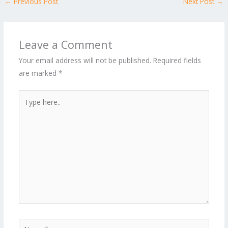
←
Previous Post
Next Post
→
Leave a Comment
Your email address will not be published.
Required fields
are marked
*
Type
here..
Name*