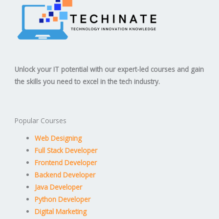
Unlock your IT potential with our expert-led courses and gain
the skills you need to excel in the tech industry.
Popular Courses
Web Designing
Full Stack Developer
Frontend Developer
Backend Developer
Java Developer
Python Developer
Digital Marketing