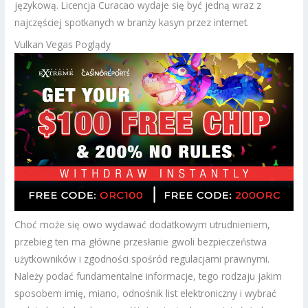
językową. Licencja Curacao wydaje się być jedną wraz z
najczęściej spotkanych w branży kasyn przez internet.
Vulkan Vegas Poglądy
Choć może się owo wydawać dodatkowym utrudnieniem,
przebieg ten ma główne przesłanie gwoli bezpieczeństwa
użytkowników i zgodności spośród regulacjami prawnymi.
Należy podać fundamentalne informacje, tego rodzaju jakim
sposobem imię, miano, odnośnik list elektroniczny i wybrać